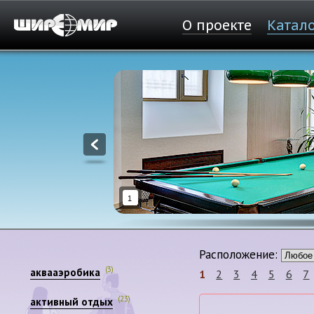
О проекте
Катал
1
Расположение:
(3)
аквааэробика
1
2
3
4
5
6
7
(23)
активный отдых