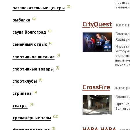
предтре
(5)
аминоки
развлекательные центры
(1)
рыбалка
CityQuest
квес
(1)
сауна Волгоград
Волгогр
Хользун
(7)
семейный отдых
Игровая
хитроум
отделяют
(2)
спортивное питание
шесть чу
выход из
(3)
спортивные товары
(3)
спортклубы
CrossFire
лазер
(3)
стриптиз
Волжск
Организ
(2)
театры
Волгогр
(12)
тренажёрные залы
HABA-HABA
(3)
фигурное катание