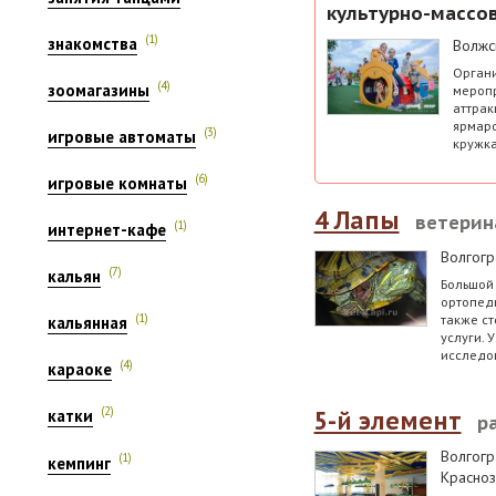
культурно-массо
(1)
знакомства
Волжс
Органи
(4)
зоомагазины
меропр
аттрак
ярмаро
(3)
игровые автоматы
кружка
(6)
игровые комнаты
4 Лапы
ветерин
(1)
интернет-кафе
Волгогр
(7)
кальян
Большой 
ортопеди
также с
(1)
кальянная
услуги. 
исследо
(4)
караоке
(2)
5-й элемент
катки
р
Волгогр
(1)
кемпинг
Красноз