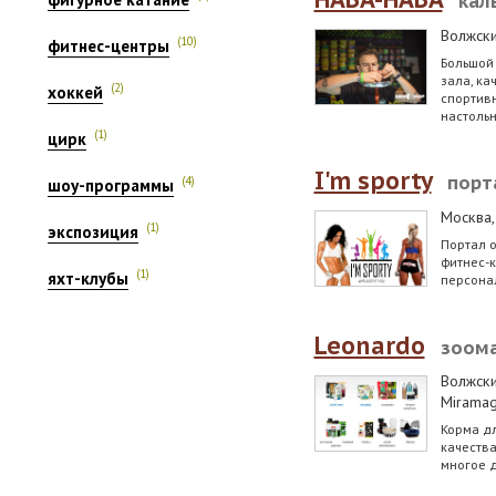
кал
Волжск
(10)
фитнес-центры
Большой 
зала, ка
(2)
хоккей
спортивн
настольн
(1)
цирк
I'm sporty
порт
(4)
шоу-программы
Москва
(1)
экспозиция
Портал о
фитнес-
(1)
яхт-клубы
персона
Leonardo
зоом
Волжск
Miramag
Корма д
качества
многое д