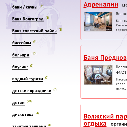
Адреналин
ц
(24)
бани / сауны
Волжс
(1)
Баня Волгоград
Баня н
Кафе и
торжес
(1)
Баня советский район
(8)
бассейны
(10)
бильярд
Баня Предков
(3)
боулинг
Волго
44/21
(5)
водный туризм
Настоя
создан
искусс
(7)
детские праздники
(28)
детям
(4)
дискотека
Волжский пар
отдыха
органи
(8)
занятия танцами