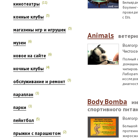
Бильярдн
(11)
кинотеатры
боулинг-
проведе
(3)
конные клубы
с DJs.
(3)
магазины игр и игрушек
Animals
ветери
(6)
музеи
Волгогр
Чистооз
(6)
новое на сайте
Полный 
домашних
(4)
ночные клубы
чипирова
Лаборат
исследов
(3)
обслуживание и ремонт
диагност
(1)
параплан
Body Bomba
ин
(1)
парки
спортивного пита
Волгог
(5)
пейнтбол
Большой 
протеино
(2)
прыжки с парашютом
жиросжиг