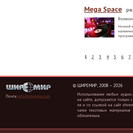
Mega Space
ра
Волжск
Ночной к
кальянна
программ
1
2
3
4
5
6
7
©
ШИРЕМИР, 2008 – 2026
Ис­поль­зо­ва­ние любых аудио-, 
Почта:
info@shiremir.com
на сайте, до­пус­ка­ет­ся толь­ко с
ля и со ссыл­кой на сайт shiremi
чат­ке тек­сто­вых ма­те­ри­а­лов
обя­за­тель­на.