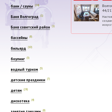
(24)
Волго
бани / сауны
44/21
(1)
Баня Волгоград
Настоя
создан
искусс
(1)
Баня советский район
(8)
бассейны
(10)
бильярд
(3)
боулинг
(5)
водный туризм
(7)
детские праздники
(28)
детям
(4)
дискотека
(8)
занятия танцами