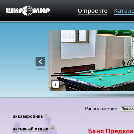
О проекте
Катал
1
Расположение:
(3)
аквааэробика
(23)
активный отдых
Баня Предков