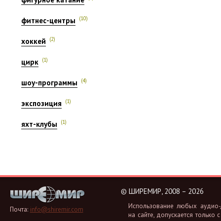
(10)
фитнес-центры
(2)
хоккей
(1)
цирк
(4)
шоу-программы
(1)
экспозиция
(1)
яхт-клубы
©
ШИРЕМИР, 2008 – 2026
Ис­поль­зо­ва­ние любых аудио-, 
Почта:
info@shiremir.com
на сайте, до­пус­ка­ет­ся толь­ко с