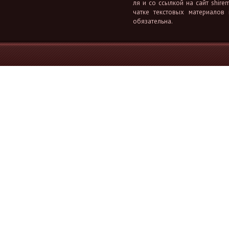
ля и со ссыл­кой на сайт shiremi
чат­ке тек­сто­вых ма­те­ри­а­лов
обя­за­тель­на.