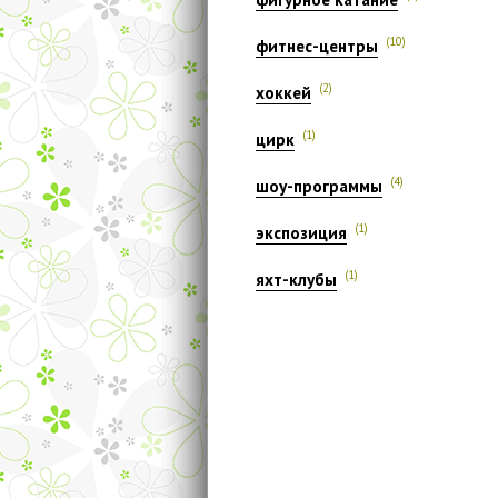
(10)
фитнес-центры
(2)
хоккей
(1)
цирк
(4)
шоу-программы
(1)
экспозиция
(1)
яхт-клубы