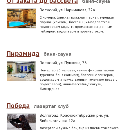
От заката до рассвета
баня-сауна
Волжский
,
ул. Нариманова, 22а
2 номера, финская влажная парная, турецкая
парная (хаммам), бассейн 9х4 подсветкой,
подогревом воды, гидромассажем, донным
гейзером, водопадом и противотоком.
Пирамида
баня-сауна
Волжский
,
ул. Пушкина, 76
Номер до 25 человек, камин, финская парная,
турецкая баня (хаммам), бассейн с гейзером,
водопадом и искусственным течением (вода с
подогревом), мини-бассейн-джакузи,
бильярдная.
Победа
лазертаг клуб
Волгоград, Краснооктябрьский р-н
,
ул.
Бибилиотечная, 12а
Лазертаг и лучные бои, тир из пневматического