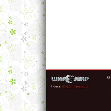
©
Почта:
info@shiremir.com