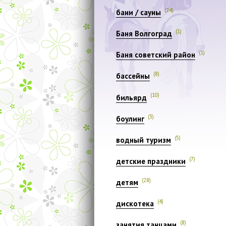
(24)
бани / сауны
(1)
Баня Волгоград
(1)
Баня советский район
(8)
бассейны
(10)
бильярд
(3)
боулинг
(5)
водный туризм
(7)
детские праздники
(28)
детям
(4)
дискотека
(8)
занятия танцами