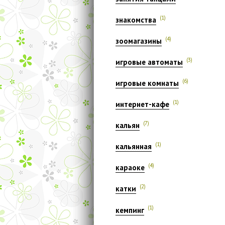
(1)
знакомства
(4)
зоомагазины
(3)
игровые автоматы
(6)
игровые комнаты
(1)
интернет-кафе
(7)
кальян
(1)
кальянная
(4)
караоке
(2)
катки
(1)
кемпинг