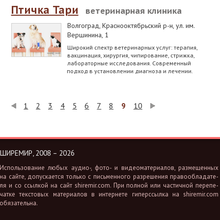
Птичка Тари
ветеринарная клиника
Волгоград, Краснооктябрьский р-н
,
ул. им.
Вершинина, 1
Широкий спектр ветеринарных услуг: терапия,
вакцинация, хирургия, чипирование, стрижка,
лабораторные исследования. Современный
подход в установлении диагноза и лечении.
1
2
3
4
5
6
7
8
9
10
ШИРЕМИР, 2008 – 2026
Ис­поль­зо­ва­ние любых аудио-, фото- и ви­део­ма­те­ри­а­лов, раз­ме­щен­ных
на сайте, до­пус­ка­ет­ся толь­ко с пись­мен­но­го раз­ре­ше­ния пра­во­об­ла­да­те­
ля и со ссыл­кой на сайт shiremir.​com. При пол­ной или ча­стич­ной пе­ре­пе­
чат­ке тек­сто­вых ма­те­ри­а­лов в ин­тер­не­те ги­перс­сыл­ка на shiremir.​com
обя­за­тель­на.