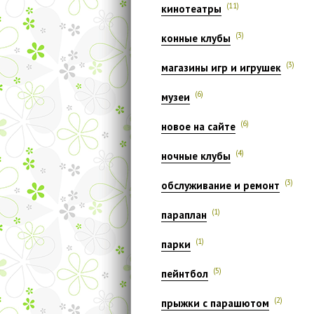
(11)
кинотеатры
(3)
конные клубы
(3)
магазины игр и игрушек
(6)
музеи
(6)
новое на сайте
(4)
ночные клубы
(3)
обслуживание и ремонт
(1)
параплан
(1)
парки
(5)
пейнтбол
(2)
прыжки с парашютом