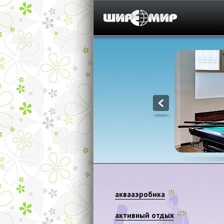
1
(3)
аквааэробика
(23)
активный отдых