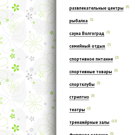
(5)
развлекательные центры
(1)
рыбалка
(1)
сауна Волгоград
(7)
семейный отдых
(2)
спортивное питание
(3)
спортивные товары
(3)
спортклубы
(3)
стриптиз
(2)
театры
(12)
тренажёрные залы
(3)
фигурное катание