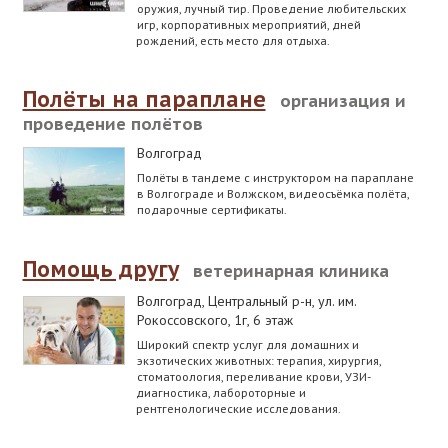
оружия, лучный тир. Проведение любительских
игр, корпоративных мероприятий, дней
рождений, есть место для отдыха.
Полёты на параплане
организация и
проведение полётов
Волгоград
Полёты в тандеме с инструктором на параплане
в Волгограде и Волжском, видеосъёмка полёта,
подарочные сертификаты.
Помощь другу
ветеринарная клиника
Волгоград, Центральный р-н
,
ул. им.
Рокоссовского, 1г, 6 этаж
Широкий спектр услуг для домашних и
экзотических животных: терапия, хирургия,
стоматоология, переливание крови, УЗИ-
диагностика, лабороторные и
рентгенологические исследования.