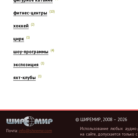
(10)
фитнес-центры
(2)
хоккей
(1)
цирк
(4)
шоу-программы
(1)
экспозиция
(1)
яхт-клубы
©
ШИРЕМИР, 2008 – 2026
Ис­поль­зо­ва­ние любых аудио-, 
Почта:
info@shiremir.com
на сайте, до­пус­ка­ет­ся толь­ко с