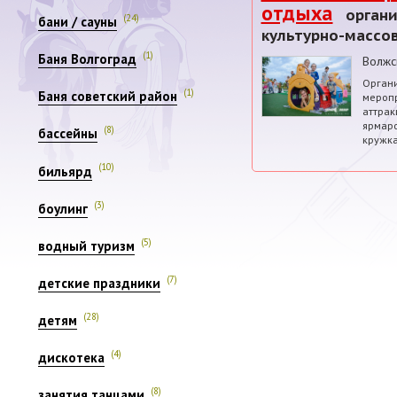
отдыха
органи
(24)
бани / сауны
культурно-массо
(1)
Баня Волгоград
Волжс
Органи
(1)
Баня советский район
меропр
аттрак
ярмаро
(8)
бассейны
кружка
(10)
бильярд
(3)
боулинг
(5)
водный туризм
(7)
детские праздники
(28)
детям
(4)
дискотека
(8)
занятия танцами