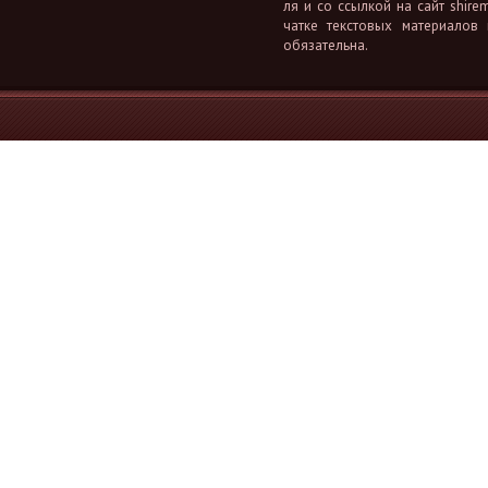
ля и со ссыл­кой на сайт shiremi
чат­ке тек­сто­вых ма­те­ри­а­лов
обя­за­тель­на.