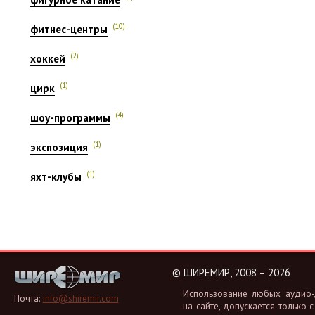
(10)
фитнес-центры
(2)
хоккей
(1)
цирк
(4)
шоу-программы
(1)
экспозиция
(1)
яхт-клубы
©
ШИРЕМИР, 2008 – 2026
Ис­поль­зо­ва­ние любых аудио-, 
Почта:
info@shiremir.com
на сайте, до­пус­ка­ет­ся толь­ко с