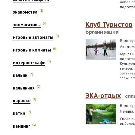
набор сл
подготов
(1)
знакомства
Клуб Туристов
(4)
зоомагазины
организация
(3)
игровые автоматы
Волгогр
Академи
(6)
игровые комнаты
Горная и
подготов
(1)
интернет-кафе
Культурн
вечера, 
организу
(7)
кальян
сложност
(1)
кальянная
ЭКА-отдых
спл
(4)
караоке
Волгогр
Ленина,
(2)
катки
Сплав вы
рыболов
(1)
кемпинг