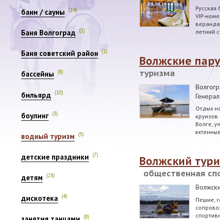
Русская 
(24)
бани / сауны
VIP-номе
веранда 
(1)
летний с
Баня Волгоград
(1)
Баня советский район
Волжские пару
туризма
(8)
бассейны
Волгогр
(10)
бильярд
Генерал
Отдых на
(3)
боулинг
круизов
Волге, у
яхтенные
(5)
водный туризм
(7)
детские праздники
Волжский тури
общественная сп
(28)
детям
Волжск
(4)
дискотека
Пешие, г
сопровож
спортив
(8)
занятия танцами