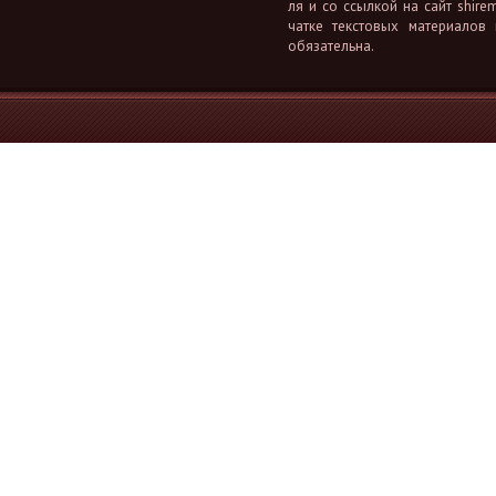
ля и со ссыл­кой на сайт shiremi
чат­ке тек­сто­вых ма­те­ри­а­лов
обя­за­тель­на.