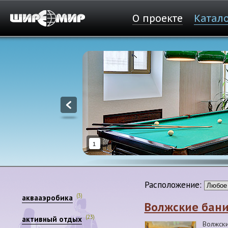
О проекте
Катал
1
Расположение:
(3)
аквааэробика
Волжские бан
(23)
активный отдых
Волжск