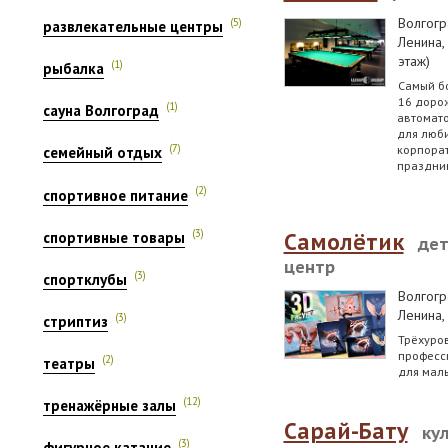
Волгогр
(5)
развлекательные центры
Ленина,
этаж)
(1)
рыбалка
Самый бо
16 дорож
(1)
сауна Волгоград
автомато
для люб
корпорат
(7)
семейный отдых
праздни
(2)
спортивное питание
(3)
спортивные товары
Самолётик
дет
центр
(3)
спортклубы
Волгогр
Ленина
(3)
стриптиз
Трёхуров
професс
(2)
театры
для малы
(12)
тренажёрные залы
Сарай-Бату
ку
(3)
фигурное катание