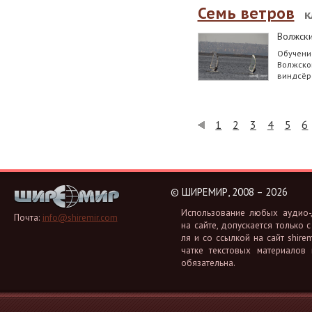
Семь ветров
к
Волжск
Обучени
Волжско
виндсёр
1
2
3
4
5
6
©
ШИРЕМИР, 2008 – 2026
Ис­поль­зо­ва­ние любых аудио-, 
Почта:
info@shiremir.com
на сайте, до­пус­ка­ет­ся толь­ко с
ля и со ссыл­кой на сайт shiremi
чат­ке тек­сто­вых ма­те­ри­а­лов
обя­за­тель­на.