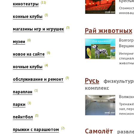
Крестья
(11)
кинотеатры
Стоимост
инноваци
(3)
конные клубы
(3)
магазины игр и игрушек
Рай животных
Волгогр
(6)
музеи
Вершини
(6)
Интернет
новое на сайте
специал
животны
(4)
ночные клубы
(3)
обслуживание и ремонт
Русь
физкульту
комплекс
(1)
параплан
Волжск
(1)
Тренажёр
парки
зал, пер
пенсион
(5)
пейнтбол
(2)
прыжки с парашютом
Самолёт
развл