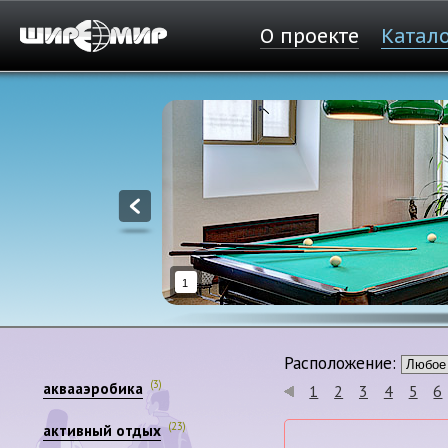
О проекте
Катал
1
Расположение:
(3)
аквааэробика
1
2
3
4
5
6
(23)
активный отдых