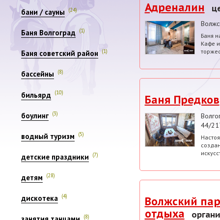
Адреналин
ц
(24)
бани / сауны
Волжс
(1)
Баня Волгоград
Баня н
Кафе и
торжес
(1)
Баня советский район
(8)
бассейны
(10)
бильярд
Баня Предков
(3)
боулинг
Волго
44/21
(5)
водный туризм
Настоя
создан
искусс
(7)
детские праздники
(28)
детям
(4)
дискотека
Волжский пар
отдыха
органи
(8)
занятия танцами