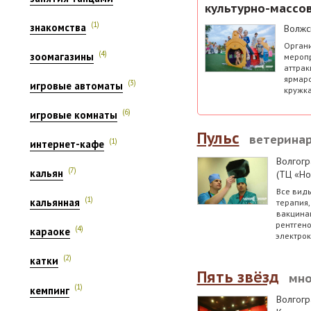
культурно-массо
(1)
знакомства
Волжс
Органи
(4)
зоомагазины
меропр
аттрак
ярмаро
(3)
игровые автоматы
кружка
(6)
игровые комнаты
Пульс
ветеринар
(1)
интернет-кафе
Волгогр
(7)
кальян
(ТЦ «Но
Все виды
(1)
кальянная
терапия,
вакцина
рентгено
(4)
караоке
электро
(2)
катки
Пять звёзд
мно
(1)
кемпинг
Волгогр