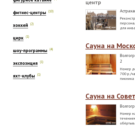
центр
Астраха
(10)
фитнес-центры
Реконстр
персонал
(2)
хоккей
для инва
(1)
цирк
Сауна на Моск
(4)
шоу-программы
Волгогр
2
(1)
экспозиция
Номер до
700 р./ч
(1)
яхт-клубы
пикника
Сауна на Сове
Волгогр
Номер на
течением
обёртыв