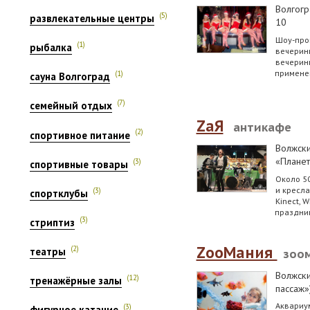
Волгогр
(5)
развлекательные центры
10
Шоу-про
(1)
рыбалка
вечеринк
вечеринк
примене
(1)
сауна Волгоград
(7)
семейный отдых
ZаЯ
антикафе
(2)
спортивное питание
Волжск
«Планет
(3)
спортивные товары
Около 5
и кресла
(3)
спортклубы
Kinect, 
праздни
(3)
стриптиз
ZооМания
(2)
театры
зоо
Волжск
(12)
тренажёрные залы
пассаж»
Аквариум
(3)
фигурное катание