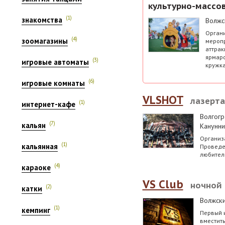
культурно-массо
(1)
знакомства
Волжс
Органи
(4)
зоомагазины
меропр
аттрак
ярмаро
(3)
игровые автоматы
кружка
(6)
игровые комнаты
VLSHOT
лазерта
(1)
интернет-кафе
Волгогр
(7)
кальян
Канунни
Организа
(1)
кальянная
Проведе
любитель
(4)
караоке
VS Club
ночной 
(2)
катки
Волжск
(1)
кемпинг
Первый 
вместит