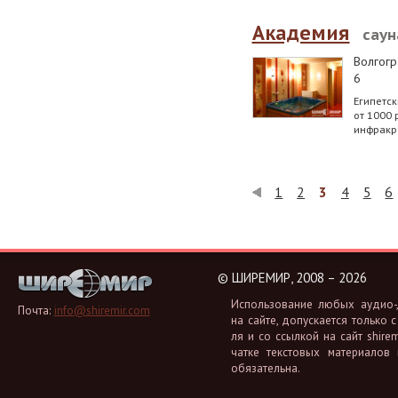
Академия
саун
Волгогр
6
Египетск
от 1000 
инфракра
1
2
3
4
5
6
©
ШИРЕМИР, 2008 – 2026
Ис­поль­зо­ва­ние любых аудио-, 
Почта:
info@shiremir.com
на сайте, до­пус­ка­ет­ся толь­ко с
ля и со ссыл­кой на сайт shiremi
чат­ке тек­сто­вых ма­те­ри­а­лов
обя­за­тель­на.