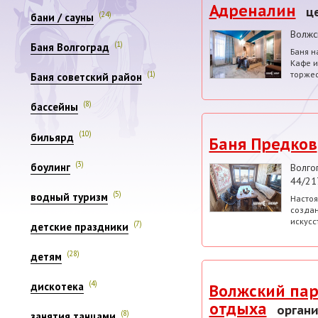
Адреналин
ц
(24)
бани / сауны
Волжс
(1)
Баня Волгоград
Баня н
Кафе и
торжес
(1)
Баня советский район
(8)
бассейны
(10)
бильярд
Баня Предков
(3)
боулинг
Волго
44/21
(5)
водный туризм
Настоя
создан
искусс
(7)
детские праздники
(28)
детям
(4)
дискотека
Волжский пар
отдыха
органи
(8)
занятия танцами