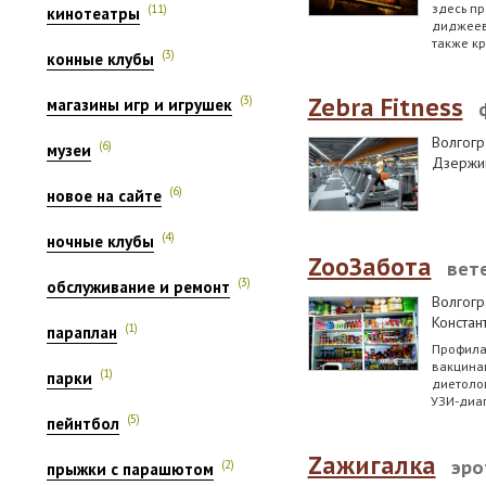
здесь пр
(11)
кинотеатры
диджеев,
также к
(3)
конные клубы
(3)
Zebra Fitness
магазины игр и игрушек
Волгогр
(6)
музеи
Дзержин
(6)
новое на сайте
(4)
ночные клубы
ZooЗабота
вет
(3)
обслуживание и ремонт
Волгогр
Констан
(1)
параплан
Профила
вакцинац
(1)
парки
диетолог
УЗИ-диаг
(5)
пейнтбол
Zажигалка
эро
(2)
прыжки с парашютом