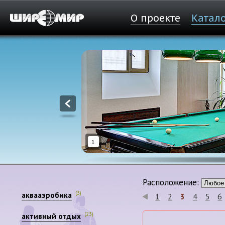
О проекте
Катал
1
Расположение:
(3)
аквааэробика
1
2
3
4
5
6
(23)
активный отдых