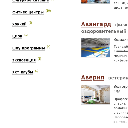
свинки, 
др., а т
(10)
фитнес-центры
Авангард
(2)
хоккей
физк
оздоровительный 
(1)
цирк
Волжск
Тренажёр
(4)
шоу-программы
единобор
медицинс
(1)
экспозиция
конфере
(1)
яхт-клубы
Аверия
ветерин
Волгогр
15б
Професс
специали
абдомина
стерилиз
Лаборато
рентген.