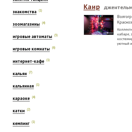
Каир
джентельм
(1)
знакомства
Волгогр
Красноз
(4)
зоомагазины
Коллекти
кабаре, 
(3)
игровые автоматы
костюми
уютный и
(6)
игровые комнаты
(1)
интернет-кафе
(7)
кальян
(1)
кальянная
(4)
караоке
(2)
катки
(1)
кемпинг