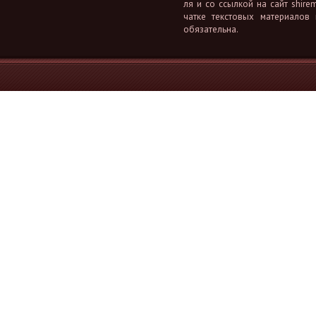
ля и со ссыл­кой на сайт shiremi
чат­ке тек­сто­вых ма­те­ри­а­лов
обя­за­тель­на.