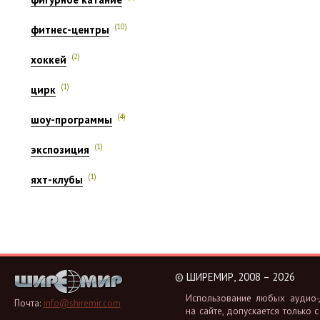
(10)
фитнес-центры
(2)
хоккей
(1)
цирк
(4)
шоу-программы
(1)
экспозиция
(1)
яхт-клубы
©
ШИРЕМИР, 2008 – 2026
Ис­поль­зо­ва­ние любых аудио-, 
Почта:
info@shiremir.com
на сайте, до­пус­ка­ет­ся толь­ко с