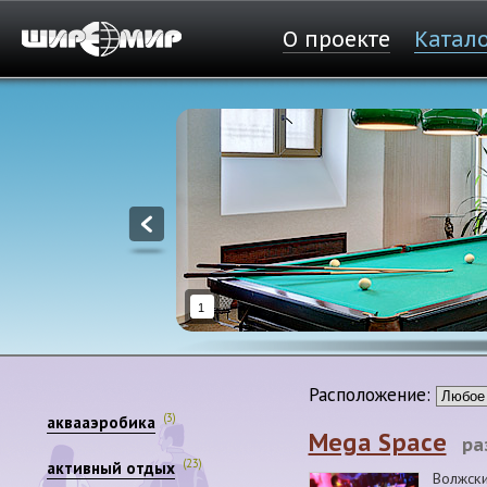
О проекте
Катал
1
Расположение:
(3)
аквааэробика
Mega Space
ра
(23)
активный отдых
Волжск