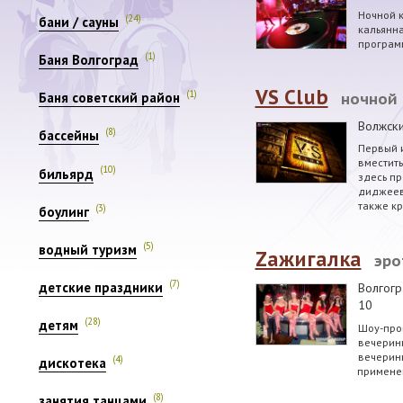
Ночной к
(24)
бани / сауны
кальянна
программ
(1)
Баня Волгоград
VS Club
(1)
ночной 
Баня советский район
Волжск
(8)
бассейны
Первый 
вместит
(10)
бильярд
здесь пр
диджеев,
также к
(3)
боулинг
(5)
водный туризм
Zажигалка
эро
(7)
детские праздники
Волгогр
10
(28)
детям
Шоу-про
вечеринк
вечеринк
(4)
дискотека
примене
(8)
занятия танцами