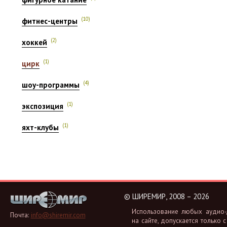
(10)
фитнес-центры
(2)
хоккей
(1)
цирк
(4)
шоу-программы
(1)
экспозиция
(1)
яхт-клубы
©
ШИРЕМИР, 2008 – 2026
Ис­поль­зо­ва­ние любых аудио-, 
Почта:
info@shiremir.com
на сайте, до­пус­ка­ет­ся толь­ко с