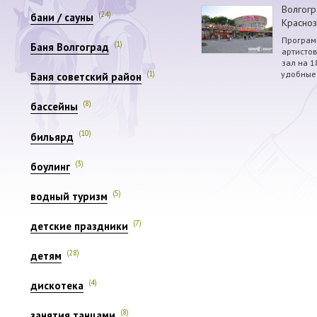
Волгогр
(24)
бани / сауны
Красноз
Програм
(1)
Баня Волгоград
артистов
зал на 1
удобные
(1)
Баня советский район
(8)
бассейны
(10)
бильярд
(3)
боулинг
(5)
водный туризм
(7)
детские праздники
(28)
детям
(4)
дискотека
(8)
занятия танцами