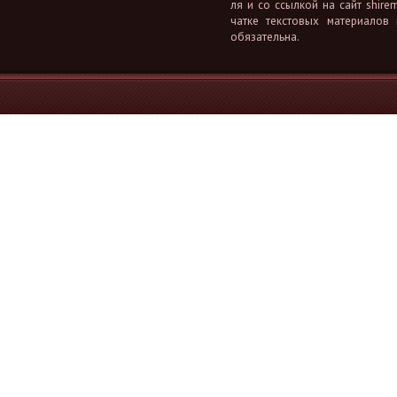
ля и со ссыл­кой на сайт shiremi
чат­ке тек­сто­вых ма­те­ри­а­лов
обя­за­тель­на.