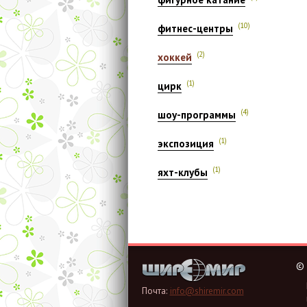
(10)
фитнес-центры
(2)
хоккей
(1)
цирк
(4)
шоу-программы
(1)
экспозиция
(1)
яхт-клубы
©
Почта:
info@shiremir.com