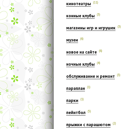
(11)
кинотеатры
(3)
конные клубы
(3)
магазины игр и игрушек
(6)
музеи
(6)
новое на сайте
(4)
ночные клубы
(3)
обслуживание и ремонт
(1)
параплан
(1)
парки
(5)
пейнтбол
(2)
прыжки с парашютом