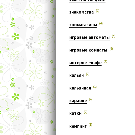
(1)
знакомства
(4)
зоомагазины
(3)
игровые автоматы
(6)
игровые комнаты
(1)
интернет-кафе
(7)
кальян
(1)
кальянная
(4)
караоке
(2)
катки
(1)
кемпинг