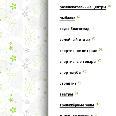
(5)
развлекательные центры
(1)
рыбалка
(1)
сауна Волгоград
(7)
семейный отдых
(2)
спортивное питание
(3)
спортивные товары
(3)
спортклубы
(3)
стриптиз
(2)
театры
(12)
тренажёрные залы
(3)
фигурное катание