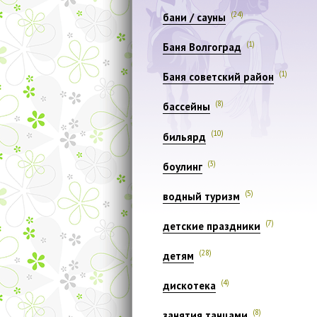
(24)
бани / сауны
(1)
Баня Волгоград
(1)
Баня советский район
(8)
бассейны
(10)
бильярд
(3)
боулинг
(5)
водный туризм
(7)
детские праздники
(28)
детям
(4)
дискотека
(8)
занятия танцами