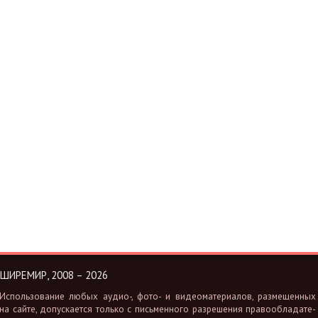
ШИРЕМИР, 2008 – 2026
Ис­поль­зо­ва­ние любых аудио-, фото- и ви­део­ма­те­ри­а­лов, раз­ме­щен­ных
на сайте, до­пус­ка­ет­ся толь­ко с пись­мен­но­го раз­ре­ше­ния пра­во­об­ла­да­те­