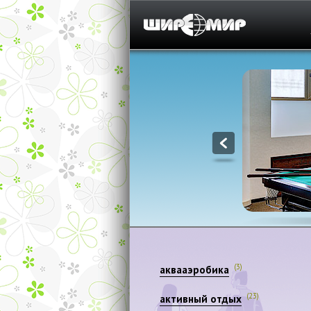
1
(3)
аквааэробика
(23)
активный отдых