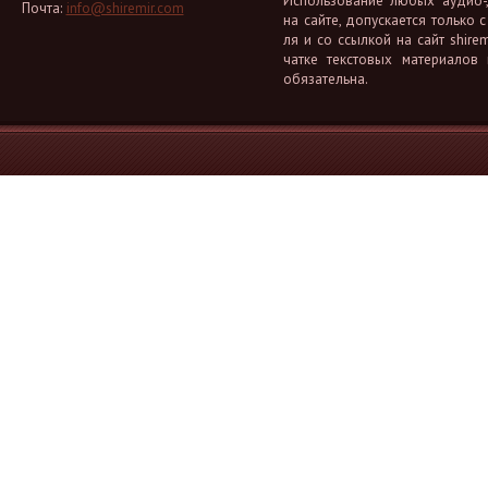
Ис­поль­зо­ва­ние любых аудио-, 
Почта:
info@shiremir.com
на сайте, до­пус­ка­ет­ся толь­ко с
ля и со ссыл­кой на сайт shiremi
чат­ке тек­сто­вых ма­те­ри­а­лов
обя­за­тель­на.