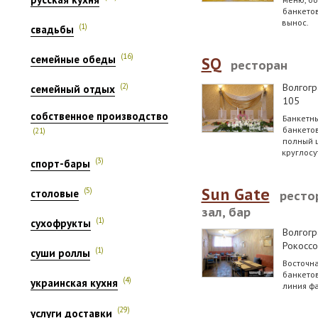
банкетов
вынос.
(1)
свадьбы
(16)
семейные обеды
SQ
ресторан
Волгогр
(2)
семейный отдых
105
собственное производство
Банкетны
банкетов
(21)
полный 
круглосу
(3)
спорт-бары
Sun Gate
(5)
столовые
ресто
зал, бар
(1)
сухофрукты
Волгогр
Рокоссо
(1)
суши роллы
Восточна
банкетов
(4)
украинская кухня
линия фа
(29)
услуги доставки