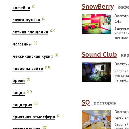
SnowBerry
каф
(1)
кофейня
Волгогр
(1)
лаунж музыка
14а
Здорово
(24)
летняя площадка
коктейли
детские 
(4)
магазины
Sound Club
ка
(1)
мексиканская кухня
Волжск
(11)
новое на сайте
Караоке
кухни, з
(1)
орехи
четырёх 
(27)
пицца
SQ
ресторан
(1)
пиццерия
Волгогр
(1)
приятная атмосфера
Крестья
Европейс
(30)
русская кухня
меню, бо