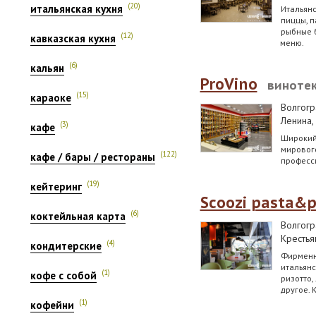
(20)
итальянская кухня
Итальянс
пиццы, п
рыбные 
(12)
кавказская кухня
меню.
(6)
кальян
ProVino
виноте
(15)
караоке
Волгогр
Ленина,
(3)
кафе
Широкий
мирового
(122)
кафе / бары / рестораны
професси
(19)
кейтеринг
Scoozi pasta&p
(6)
коктейльная карта
Волгогр
Крестья
(4)
кондитерские
Фирменн
итальян
(1)
кофе с собой
ризотто,
другое. 
(1)
кофейни