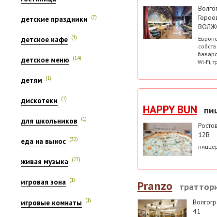
Волго
Героев
(7)
детские праздники
ВОЛЖС
(1)
Европе
детское кафе
собств
баварс
(14)
детское меню
Wi-Fi,
(1)
детям
(1)
дискотеки
HAPPY BUN
пи
(1)
для школьников
Росто
12В
(30)
еда на вынос
пиццер
(27)
живая музыка
(1)
игровая зона
Pranzo
траттор
(1)
Волгогр
игровые комнаты
41