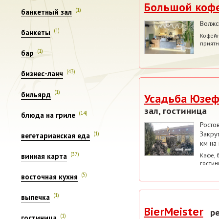
Большой коф
(1)
банкетный зал
Волжс
(1)
банкеты
Кофейн
приятн
(1)
бар
(43)
бизнес-ланч
(1)
бильярд
Усадьба Юзе
зал, гостиница
(14)
блюда на гриле
Росто
Закрут
(1)
вегетарианская еда
км на
(37)
Кафе, 
винная карта
гостин
(5)
восточная кухня
(1)
выпечка
BierMeister
р
(1)
гостиница