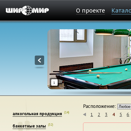
О проекте
Катал
1
Расположение:
(14)
алкогольная продукция
1
2
3
4
5
6
(32)
банкетные залы