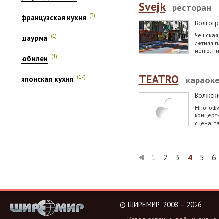
Svejk
ресторан
(3)
французская кухня
Волгогр
Чешская,
(1)
шаурма
летняя п
меню, пи
(1)
юбилеи
TEATRO
(17)
японская кухня
караок
Волжск
Многофу
концерт
сцена, т
1
2
3
4
5
6
©
ШИРЕМИР, 2008 – 2026