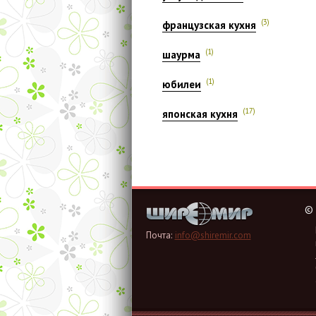
(3)
французская кухня
(1)
шаурма
(1)
юбилеи
(17)
японская кухня
©
Почта:
info@shiremir.com