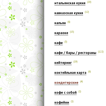
(20)
итальянская кухня
(12)
кавказская кухня
(6)
кальян
(15)
караоке
(3)
кафе
(122)
кафе / бары / рестораны
(19)
кейтеринг
(6)
коктейльная карта
(4)
кондитерские
(1)
кофе с собой
(1)
кофейни