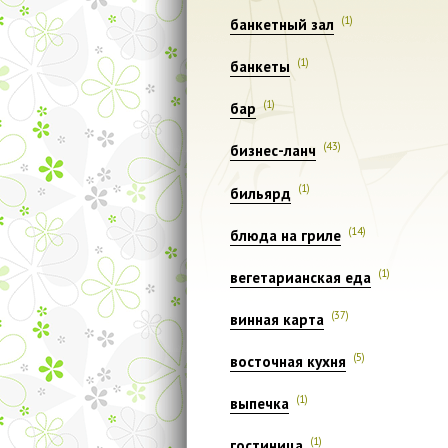
(1)
банкетный зал
(1)
банкеты
(1)
бар
(43)
бизнес-ланч
(1)
бильярд
(14)
блюда на гриле
(1)
вегетарианская еда
(37)
винная карта
(5)
восточная кухня
(1)
выпечка
(1)
гостиница