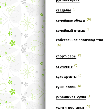
(1)
свадьбы
(16)
семейные обеды
(2)
семейный отдых
собственное производство
(21)
(3)
спорт-бары
(5)
столовые
(1)
сухофрукты
(1)
суши роллы
(4)
украинская кухня
(29)
услуги доставки