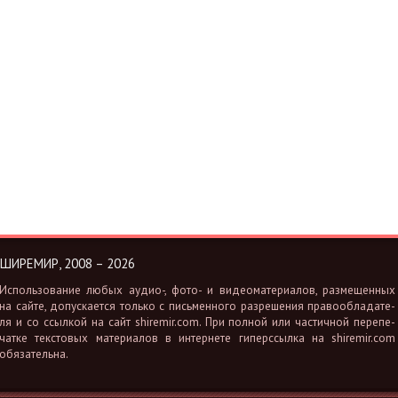
ШИРЕМИР, 2008 – 2026
Ис­поль­зо­ва­ние любых аудио-, фото- и ви­део­ма­те­ри­а­лов, раз­ме­щен­ных
на сайте, до­пус­ка­ет­ся толь­ко с пись­мен­но­го раз­ре­ше­ния пра­во­об­ла­да­те­
ля и со ссыл­кой на сайт shiremir.​com. При пол­ной или ча­стич­ной пе­ре­пе­
чат­ке тек­сто­вых ма­те­ри­а­лов в ин­тер­не­те ги­перс­сыл­ка на shiremir.​com
обя­за­тель­на.