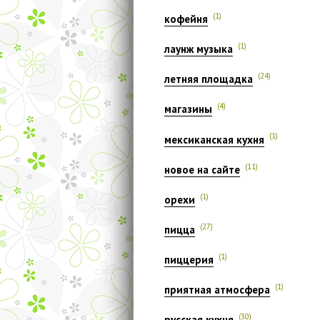
(1)
кофейня
(1)
лаунж музыка
(24)
летняя площадка
(4)
магазины
(1)
мексиканская кухня
(11)
новое на сайте
(1)
орехи
(27)
пицца
(1)
пиццерия
(1)
приятная атмосфера
(30)
русская кухня