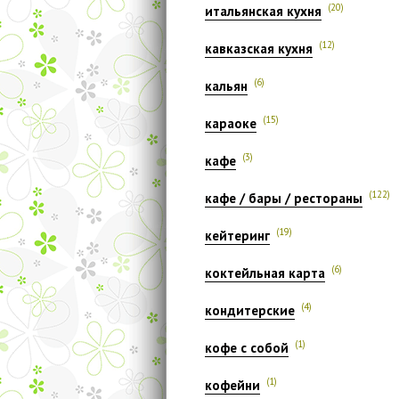
(20)
итальянская кухня
(12)
кавказская кухня
(6)
кальян
(15)
караоке
(3)
кафе
(122)
кафе / бары / рестораны
(19)
кейтеринг
(6)
коктейльная карта
(4)
кондитерские
(1)
кофе с собой
(1)
кофейни