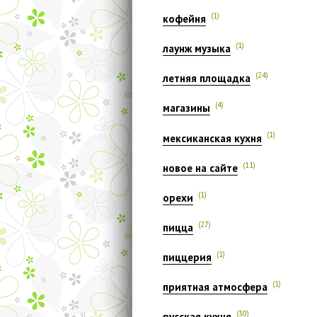
(1)
кофейня
(1)
лаунж музыка
(24)
летняя площадка
(4)
магазины
(1)
мексиканская кухня
(11)
новое на сайте
(1)
орехи
(27)
пицца
(1)
пиццерия
(1)
приятная атмосфера
(30)
русская кухня