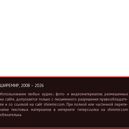
ШИРЕМИР, 2008 – 2026
Ис­поль­зо­ва­ние любых аудио-, фото- и ви­део­ма­те­ри­а­лов, раз­ме­щен­ных
на сайте, до­пус­ка­ет­ся толь­ко с пись­мен­но­го раз­ре­ше­ния пра­во­об­ла­да­те­
ля и со ссыл­кой на сайт shiremir.​com. При пол­ной или ча­стич­ной пе­ре­пе­
чат­ке тек­сто­вых ма­те­ри­а­лов в ин­тер­не­те ги­перс­сыл­ка на shiremir.​com
обя­за­тель­на.