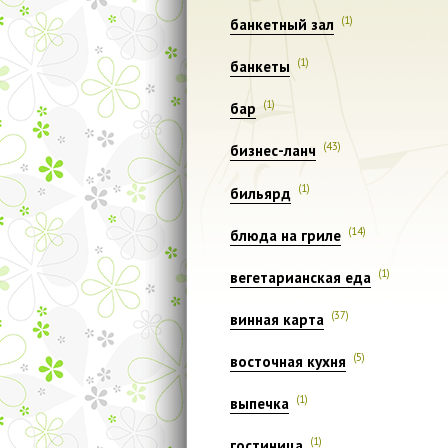
(1)
банкетный зал
(1)
банкеты
(1)
бар
(43)
бизнес-ланч
(1)
бильярд
(14)
блюда на гриле
(1)
вегетарианская еда
(37)
винная карта
(5)
восточная кухня
(1)
выпечка
(1)
гостиница