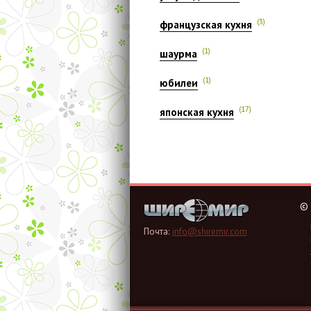
(3)
французская кухня
(1)
шаурма
(1)
юбилеи
(17)
японская кухня
©
Почта:
info@shiremir.com