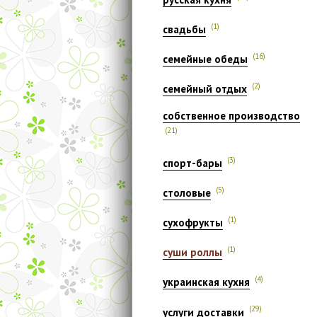
(1)
свадьбы
(16)
семейные обеды
(2)
семейный отдых
собственное производство
(21)
(3)
спорт-бары
(5)
столовые
(1)
сухофрукты
(1)
суши роллы
(4)
украинская кухня
(29)
услуги доставки