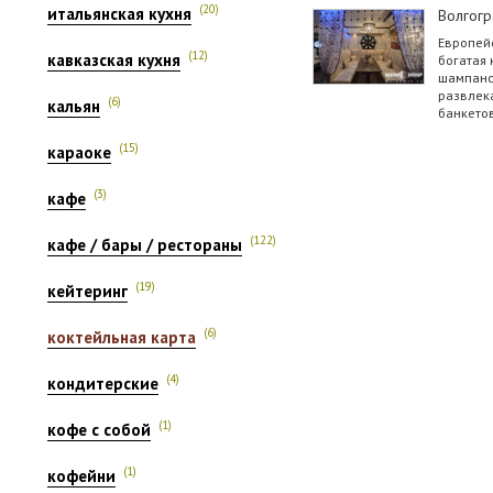
(20)
итальянская кухня
Волгогр
Европейс
(12)
кавказская кухня
богатая 
шампанск
развлек
(6)
кальян
банкетов,
(15)
караоке
(3)
кафе
(122)
кафе / бары / рестораны
(19)
кейтеринг
(6)
коктейльная карта
(4)
кондитерские
(1)
кофе с собой
(1)
кофейни