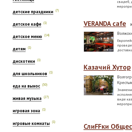
свадеб, 
меропри
(7)
детские праздники
VERANDA cafe
(1)
детское кафе
Волжск
(14)
детское меню
Европейс
проведен
(1)
детям
доставка
(1)
дискотеки
Казачий Хутор
(1)
для школьников
Волгогр
Крестья
(30)
еда на вынос
Знамени
исполнен
(27)
живая музыка
виде ка
мероприя
(1)
игровая зона
(1)
игровые комнаты
СлиFFки Обще