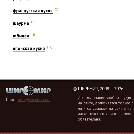
(3)
французская кухня
(1)
шаурма
(1)
юбилеи
(17)
японская кухня
©
ШИРЕМИР, 2008 – 2026
Ис­поль­зо­ва­ние любых аудио-, 
Почта:
info@shiremir.com
на сайте, до­пус­ка­ет­ся толь­ко с
ля и со ссыл­кой на сайт shiremi
чат­ке тек­сто­вых ма­те­ри­а­лов
обя­за­тель­на.