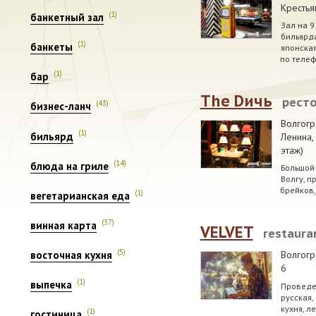
Крестья
(1)
банкетный зал
Зал на 9
бильярда
(1)
банкеты
японская
по телеф
(1)
бар
The Dичь
рест
(43)
бизнес-ланч
Волгогр
(1)
бильярд
Ленина,
этаж)
(14)
блюда на гриле
Большой
Волгу, п
брейков,
(1)
вегетарианская еда
(37)
винная карта
VELVET
restauran
(5)
восточная кухня
Волгогр
6
(1)
выпечка
Проведе
русская,
кухня, л
(1)
гостиница