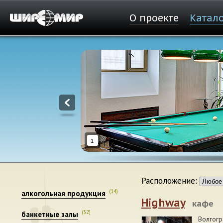
О проекте
Катал
1
Расположение:
(14)
алкогольная продукция
Highway
кафе
(32)
банкетные залы
Волгогр