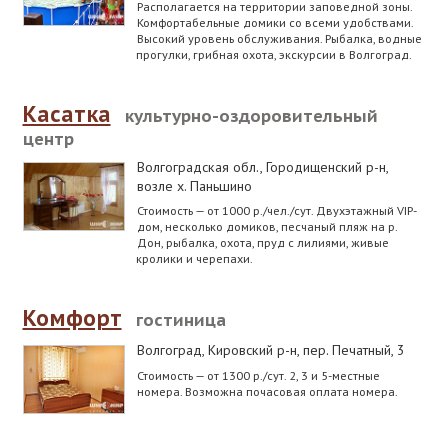
Располагается на территории заповедной зоны.
Комфортабельные домики со всеми удобствами.
Высокий уровень обслуживания. Рыбалка, водные
прогулки, грибная охота, экскурсии в Волгоград.
Касатка
культурно-оздоровительный
центр
Волгоградская обл., Городищенский р-н
,
возле х. Паньшино
Стоимость — от 1000 р./чел./сут. Двухэтажный VIP-
дом, несколько домиков, песчаный пляж на р.
Дон, рыбалка, охота, пруд с лилиями, живые
кролики и черепахи.
Комфорт
гостиница
Волгоград, Кировский р-н
,
пер. Печатный, 3
Стоимость — от 1300 р./сут. 2, 3 и 5-местные
номера. Возможна почасовая оплата номера.