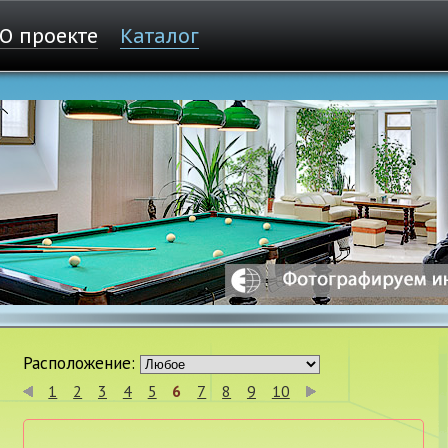
О проекте
Каталог
Расположение:
1
2
3
4
5
6
7
8
9
10