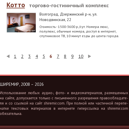
Котто
торгово-гостиничный комплекс
Волгоград, Дзержинский р-н
,
ул.
Новодвинская, 22
Стоимость - 1500-3600 р./сут. Номера люкс,
полулюкс, обычные номера, доступ в интернет,
спутниковое ТВ, 10 минут езды до цента города.
1
2
3
4
5
6
7
8
9
10
ШИРЕМИР, 2008 – 2026
Ис­поль­зо­ва­ние любых аудио-, фото- и ви­део­ма­те­ри­а­лов, раз­ме­щен­ных
на сайте, до­пус­ка­ет­ся толь­ко с пись­мен­но­го раз­ре­ше­ния пра­во­об­ла­да­те­
ля и со ссыл­кой на сайт shiremir.​com. При пол­ной или ча­стич­ной пе­ре­пе­
чат­ке тек­сто­вых ма­те­ри­а­лов в ин­тер­не­те ги­перс­сыл­ка на shiremir.​com
обя­за­тель­на.