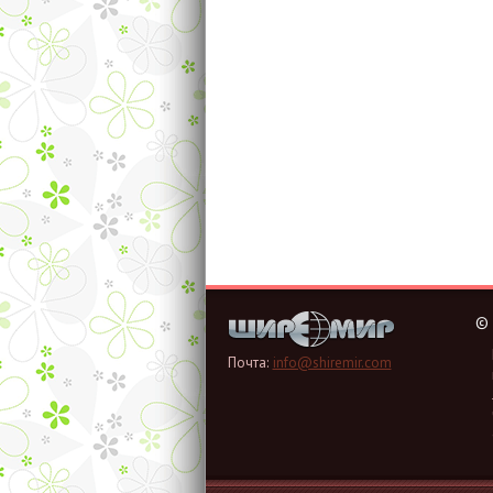
©
Почта:
info@shiremir.com