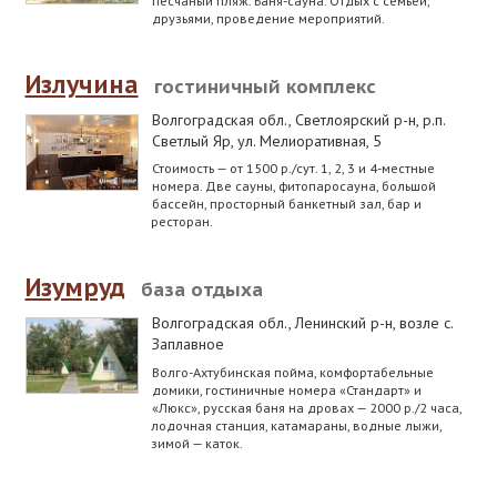
песчаный пляж. Баня-сауна. Отдых с семьей,
друзьями, проведение мероприятий.
Излучина
гостиничный комплекс
Волгоградская обл., Светлоярский р-н
,
р.п.
Светлый Яр, ул. Мелиоративная, 5
Стоимость — от 1500 р./сут. 1, 2, 3 и 4-местные
номера. Две сауны, фитопаросауна, большой
бассейн, просторный банкетный зал, бар и
ресторан.
Изумруд
база отдыха
Волгоградская обл., Ленинский р-н
,
возле с.
Заплавное
Волго-Ахтубинская пойма, комфортабельные
домики, гостиничные номера «Стандарт» и
«Люкс», русская баня на дровах — 2000 р./2 часа,
лодочная станция, катамараны, водные лыжи,
зимой — каток.