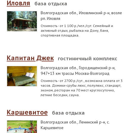
Иловля
база отдыха
Волгоградская обл., Иловлинский р-н
,
возле
рп. Иловля
Стоимость - от 1 100 р./чел./сут. Семейный и
активный отдых, рыбалка на Дону, баня,
спортивная площадка.
Капитан Джек
гостиничный комплекс
Волгоградская обл., Городищенский р-н
,
947+13 км трассы Москва-Волгоград
Стоимость - от 2700 р./сут., возможна оплата от 3
часов. Домики-срубы люкс, полулюкс, стандарт,
эконом, ресторан на 70 мест круглосуточно,
летние беседки, сауна.
Каршевитое
база отдыха
Волгоградская обл., Ленинский р-н
,
с.
Каршевитое