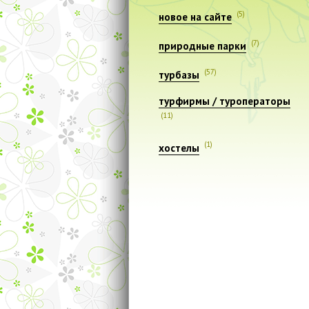
(5)
новое на сайте
(7)
природные парки
(57)
турбазы
турфирмы / туроператоры
(11)
(1)
хостелы