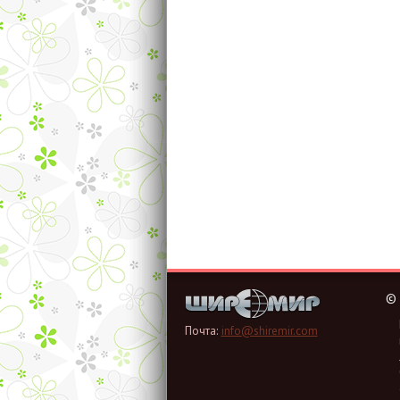
©
Почта:
info@shiremir.com