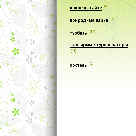
(5)
новое на сайте
(7)
природные парки
(57)
турбазы
турфирмы / туроператоры
(11)
(1)
хостелы