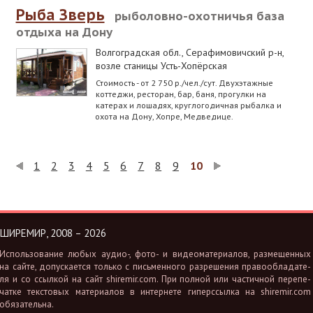
Рыба Зверь
рыболовно-охотничья база
отдыха на Дону
Волгоградская обл., Серафимовичский р-н
,
возле станицы Усть-Хопёрская
Стоимость - от 2 750 р./чел./сут. Двухэтажные
коттеджи, ресторан, бар, баня, прогулки на
катерах и лошадях, круглогодичная рыбалка и
охота на Дону, Хопре, Медведице.
1
2
3
4
5
6
7
8
9
10
ШИРЕМИР, 2008 – 2026
Ис­поль­зо­ва­ние любых аудио-, фото- и ви­део­ма­те­ри­а­лов, раз­ме­щен­ных
на сайте, до­пус­ка­ет­ся толь­ко с пись­мен­но­го раз­ре­ше­ния пра­во­об­ла­да­те­
ля и со ссыл­кой на сайт shiremir.​com. При пол­ной или ча­стич­ной пе­ре­пе­
чат­ке тек­сто­вых ма­те­ри­а­лов в ин­тер­не­те ги­перс­сыл­ка на shiremir.​com
обя­за­тель­на.