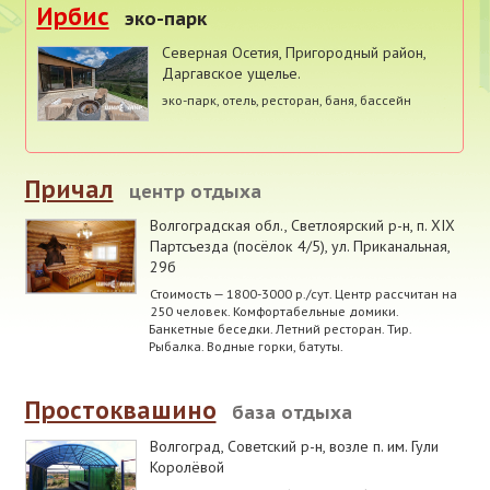
Ирбис
эко-парк
Северная Осетия
,
Пригородный район,
Даргавское ущелье.
эко-парк, отель, ресторан, баня, бассейн
Причал
центр отдыха
Волгоградская обл., Светлоярский р-н
,
п. XIX
Партсъезда (посёлок 4/5), ул. Приканальная,
29б
Стоимость — 1800-3000 р./сут. Центр рассчитан на
250 человек. Комфортабельные домики.
Банкетные беседки. Летний ресторан. Тир.
Рыбалка. Водные горки, батуты.
Простоквашино
база отдыха
Волгоград, Советский р-н
,
возле п. им. Гули
Королёвой