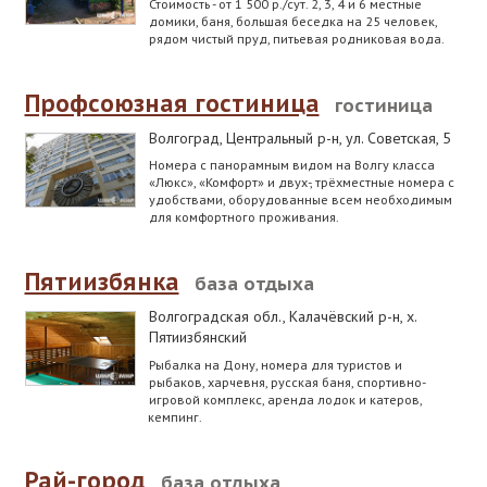
Стоимость - от 1 500 р./сут. 2, 3, 4 и 6 местные
домики, баня, большая беседка на 25 человек,
рядом чистый пруд, питьевая родниковая вода.
Профсоюзная гостиница
гостиница
Волгоград, Центральный р-н
,
ул. Советская, 5
Номера с панорамным видом на Волгу класса
«Люкс», «Комфорт» и двух-, трёхместные номера с
удобствами, оборудованные всем необходимым
для комфортного проживания.
Пятиизбянка
база отдыха
Волгоградская обл., Калачёвский р-н
,
х.
Пятиизбянский
Рыбалка на Дону, номера для туристов и
рыбаков, харчевня, русская баня, спортивно-
игровой комплекс, аренда лодок и катеров,
кемпинг.
Рай-город
база отдыха