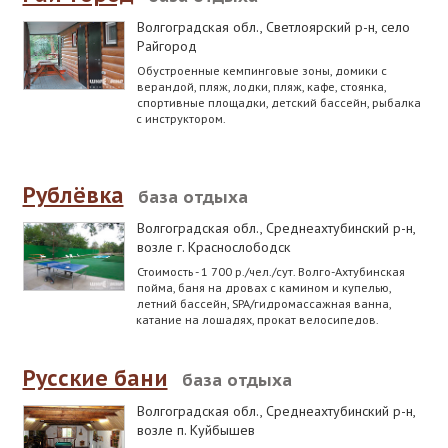
Волгоградская обл., Светлоярский р-н
,
село
Райгород
Обустроенные кемпинговые зоны, домики с
верандой, пляж, лодки, пляж, кафе, стоянка,
спортивные площадки, детский бассейн, рыбалка
с инструктором.
Рублёвка
база отдыха
Волгоградская обл., Среднеахтубинский р-н
,
возле г. Краснослободск
Стоимость - 1 700 р./чел./сут. Волго-Ахтубинская
пойма, баня на дровах с камином и купелью,
летний бассейн, SPA/гидромассажная ванна,
катание на лошадях, прокат велосипедов.
Русские бани
база отдыха
Волгоградская обл., Среднеахтубинский р-н
,
возле п. Куйбышев