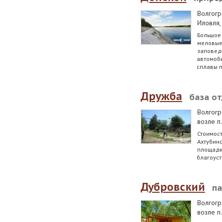
Волгогр
Иловля, 
Большое
меловые 
заповед
автомоби
сплавы п
Дружба
база о
Волгогр
возле п
Стоимость
Ахтубинс
площадка
благоуст
Дубровский
па
Волгогр
возле п