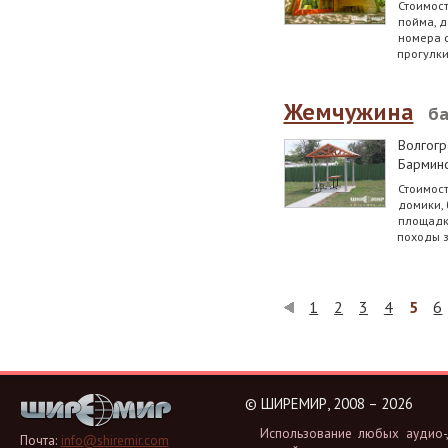
Стоимост
пойма, д
номера 
прогулки
Жемчужина
ба
Волгогр
Бармин
Стоимост
домики, 
площадка
походы з
1
2
3
4
5
6
©
ШИРЕМИР, 2008 – 2026
Ис­поль­зо­ва­ние любых аудио-, 
Почта:
info@shiremir.com