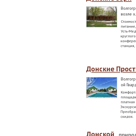
Волгогр
возле х
Стоимость
питание,
Усть-Ме
круглого
конферен
станция,
Донские Прос
Волгогр
ой Гвар
Комфорт
площадка
платная 
Экскурси
Преображ
скидок.
Донской
приро