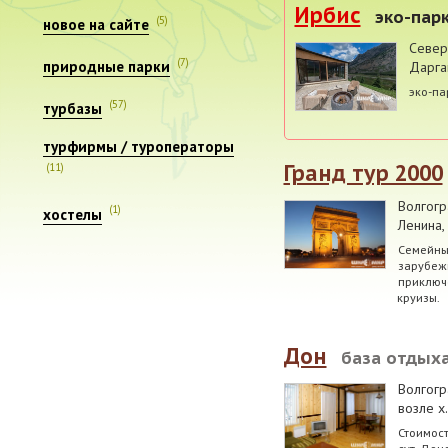
Ирбис
эко-пар
(5)
новое на сайте
Север
(7)
природные парки
Дарга
эко-па
(57)
турбазы
турфирмы / туроператоры
Гранд тур 2000
(11)
Волгогр
(1)
хостелы
Ленина,
Семейный
зарубеж
приключ
круизы.
Дон
база отдых
Волгогр
возле х
Стоимость