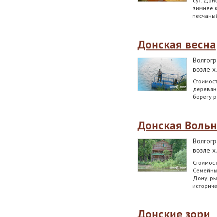
сут. Дон
зимнее к
песчаный
Донская весна
Волгогр
возле х
Стоимост
деревянн
берегу р
Донская Воль
Волгогр
возле х
Стоимость
Семейны
Дону, ры
историче
Донские зори