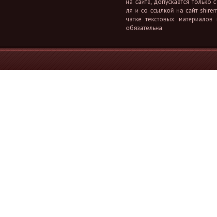
на сайте, до­пус­ка­ет­ся толь­ко с
ля и со ссыл­кой на сайт shiremi
чат­ке тек­сто­вых ма­те­ри­а­лов
обя­за­тель­на.