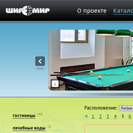
О проекте
Катал
1
Расположение:
(46)
гостиницы
1
2
3
4
5
6
(1)
лечебные воды