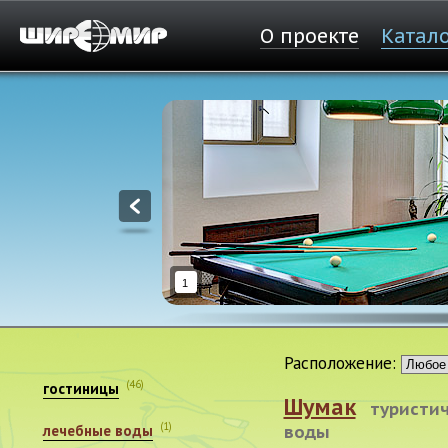
О проекте
Катал
1
Расположение:
(46)
гостиницы
Шумак
туристич
(1)
лечебные воды
воды