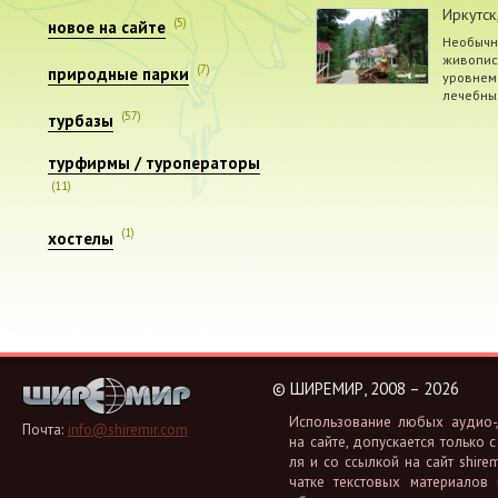
Иркутск
(5)
новое на сайте
Необычна
живопис
(7)
природные парки
уровнем 
лечебны
(57)
турбазы
турфирмы / туроператоры
(11)
(1)
хостелы
©
ШИРЕМИР, 2008 – 2026
Ис­поль­зо­ва­ние любых аудио-, 
Почта:
info@shiremir.com
на сайте, до­пус­ка­ет­ся толь­ко с
ля и со ссыл­кой на сайт shiremi
чат­ке тек­сто­вых ма­те­ри­а­лов