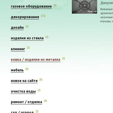
Депутат
(1)
газовое оборудование
Кованые
архитек
(11)
декорирование
оконные
ограды, 
(2)
дизайн
(1)
изделия из стекла
(1)
клининг
(1)
ковка / изделия из металла
(9)
мебель
(6)
новое на сайте
(2)
очистка воды
(4)
ремонт / отделка
(3)
сад / огород