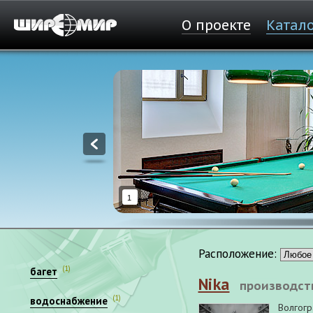
О проекте
Катал
1
Расположение:
(1)
багет
Nika
производст
(1)
водоснабжение
Волгогр