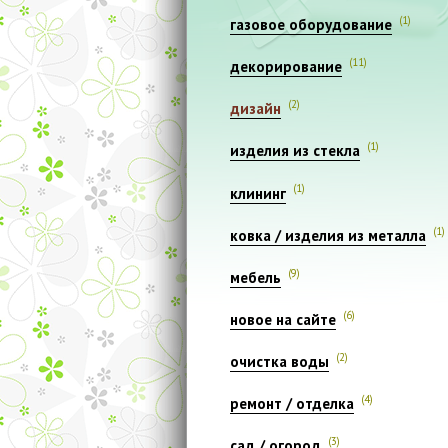
(1)
газовое оборудование
(11)
декорирование
(2)
дизайн
(1)
изделия из стекла
(1)
клининг
(1)
ковка / изделия из металла
(9)
мебель
(6)
новое на сайте
(2)
очистка воды
(4)
ремонт / отделка
(3)
сад / огород