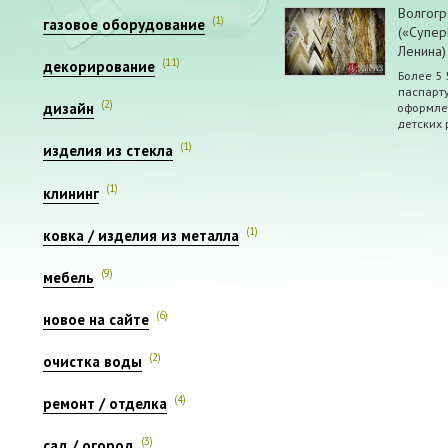
Волгогр
(1)
газовое оборудование
(«Супер
Ленина)
(11)
декорирование
Более 5 
паспарту
(2)
оформлен
дизайн
детских 
(1)
изделия из стекла
(1)
клининг
(1)
ковка / изделия из металла
(9)
мебель
(6)
новое на сайте
(2)
очистка воды
(4)
ремонт / отделка
(3)
сад / огород