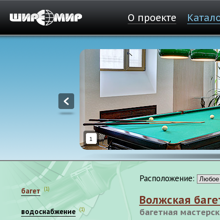
О проекте
Катал
1
Расположение:
(1)
багет
Волжская баге
(1)
водоснабжение
багетная мастерск