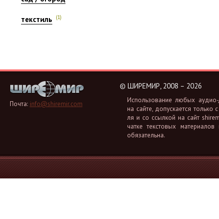
(1)
текстиль
©
ШИРЕМИР, 2008 – 2026
Ис­поль­зо­ва­ние любых аудио-, 
Почта:
info@shiremir.com
на сайте, до­пус­ка­ет­ся толь­ко с
ля и со ссыл­кой на сайт shiremi
чат­ке тек­сто­вых ма­те­ри­а­лов
обя­за­тель­на.