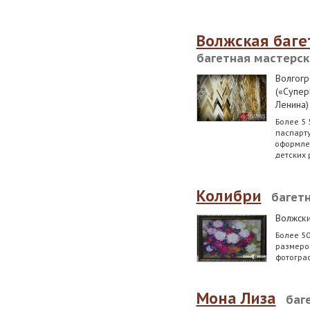
Волжская баге
багетная мастерск
Волгогр
(«Супер
Ленина)
Более 5 
паспарту
оформлен
детских 
Колибри
багет
Волжск
Более 50
размеров
фотограф
Мона Лиза
баг