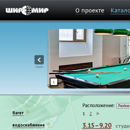
О проекте
Катал
1
Расположение:
(1)
багет
1
2
3.15–9.20
(1)
водоснабжение
студи