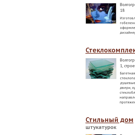
Волгогр
18
Изготовл
гобелено
оформле
дизайне
Стеклокомпле
Волгогр
1, стро
Багетная
стеклопа
душевые
двери, х
стеклобл
направле
протяжен
Стильный дом
штукатурок