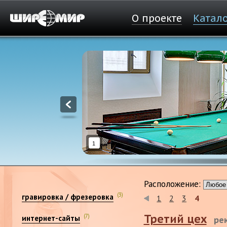
О проекте
Катал
1
Расположение:
(3)
гравировка / фрезеровка
1
2
3
4
Третий цех
(7)
интернет-сайты
ре