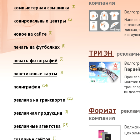
компания
(1)
компьютерная свышивка
Волгогр
Нанесен
(1)
копировальные центры
и тексти
дисках, 
(5)
новое на сайте
воздушн
(8)
печать на футболках
ТРИ ЭН
рекламн
(2)
печать фотографий
Волгогр
Гвардей
(2)
пластиковые карты
Производ
монтаж 
(14)
полиграфия
транспор
видеосто
(11)
реклама на транспорте
Формат
реклам
(2)
рекламная продукция
компания
(23)
рекламные агентства
Волжск
цокольн
(1)
создание сайтов