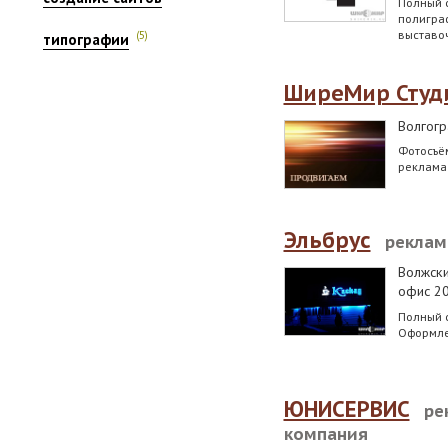
Полный с
полиграф
выставо
(5)
типографии
ШиреМир Студ
Волгог
Фотосъё
реклама
Эльбрус
реклам
Волжск
офис 2
Полный 
Оформле
ЮНИСЕРВИС
ре
компания