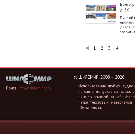
Волгогр
д. 36
Полный к
произво
дизайна
развития
1
2
3
4
©
ШИРЕМИР, 2008 – 2026
Ис­поль­зо­ва­ние любых аудио-, 
Почта:
info@shiremir.com
на сайте, до­пус­ка­ет­ся толь­ко с
ля и со ссыл­кой на сайт shiremi
чат­ке тек­сто­вых ма­те­ри­а­лов
обя­за­тель­на.