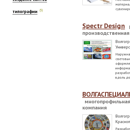
материа
сувенир
(5)
типографии
Spectr Design
производственная
Волгогр
Универс
Наружна
световые
оформле
информа
разработ
вдоль до
ВОЛГАСПЕЦИАЛ
многопрофильная
компания
Волгогр
Красноп
Разработ