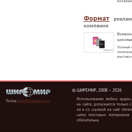
воздушн
Формат
реклам
компания
Волжск
цокольн
Полный с
полиграф
выставо
©
ШИРЕМИР, 2008 – 2026
Ис­поль­зо­ва­ние любых аудио-, 
Почта:
info@shiremir.com
на сайте, до­пус­ка­ет­ся толь­ко с
ля и со ссыл­кой на сайт shiremi
чат­ке тек­сто­вых ма­те­ри­а­лов
обя­за­тель­на.