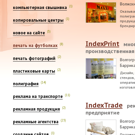
Волжск
(1)
компьютерная свышивка
Оказывае
полигра
(1)
копировальные центры
продукци
брендир
(5)
новое на сайте
IndexPrint
мно
(8)
печать на футболках
производственная
(2)
печать фотографий
Волгогр
Баррика
(2)
пластиковые карты
Дизайн,
стендов,
оператив
(14)
полиграфия
изготовл
(11)
реклама на транспорте
IndexTrade
ре
(2)
рекламная продукция
предприятие
(23)
Волгогр
рекламные агентства
Баррика
(1)
создание сайтов
Поставка