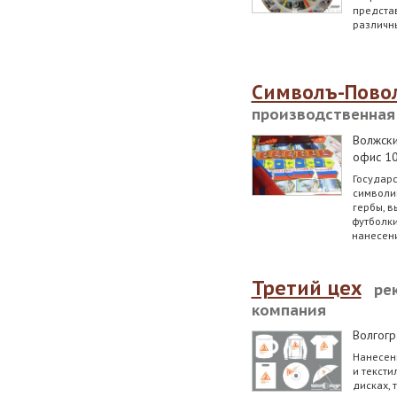
предста
различн
Символъ-Пово
производственная
Волжск
офис 1
Государс
символик
гербы, в
футболки
нанесени
Третий цех
ре
компания
Волгогр
Нанесен
и тексти
дисках, 