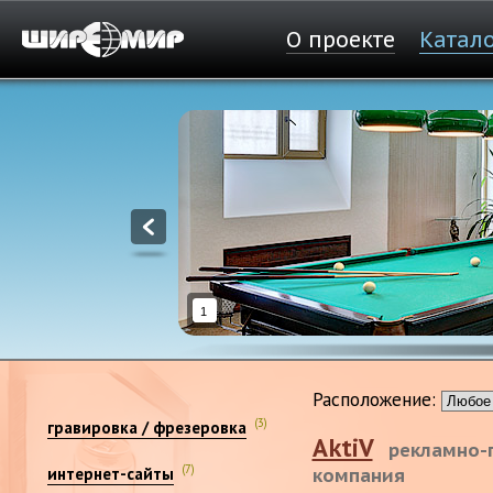
О проекте
Катал
1
Расположение:
(3)
гравировка / фрезеровка
AktiV
рекламно-
(7)
интернет-сайты
компания