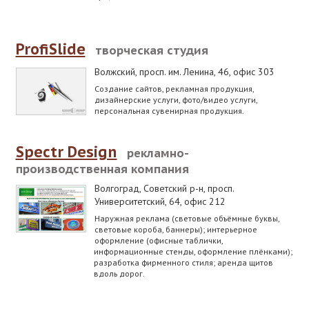
ProfiSlide
творческая студия
Волжский
,
просп. им. Ленина, 46, офис 303
Создание сайтов, рекламная продукция,
дизайнерские услуги, фото/видео услуги,
персональная сувенирная продукция.
Spectr Design
рекламно-
производственная компания
Волгоград, Советский р-н
,
просп.
Университетский, 64, офис 212
Наружная реклама (световые объёмные буквы,
световые короба, баннеры); интерьерное
оформление (офисные таблички,
информационные стенды, оформление плёнками);
разработка фирменного стиля; аренда щитов
вдоль дорог.