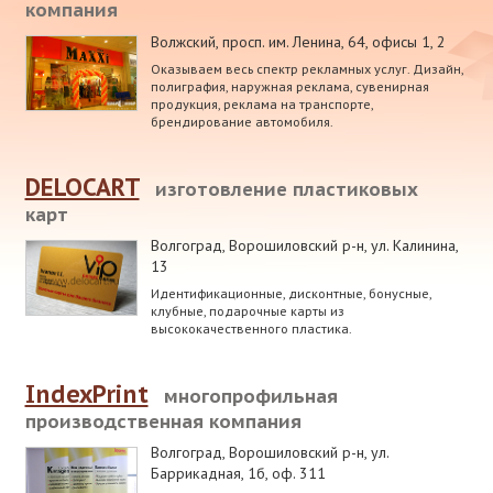
компания
Волжский
,
просп. им. Ленина, 64, офисы 1, 2
Оказываем весь спектр рекламных услуг. Дизайн,
полиграфия, наружная реклама, сувенирная
продукция, реклама на транспорте,
брендирование автомобиля.
DELOCART
изготовление пластиковых
карт
Волгоград, Ворошиловский р-н
,
ул. Калинина,
13
Идентификационные, дисконтные, бонусные,
клубные, подарочные карты из
высококачественного пластика.
IndexPrint
многопрофильная
производственная компания
Волгоград, Ворошиловский р-н
,
ул.
Баррикадная, 1б, оф. 311