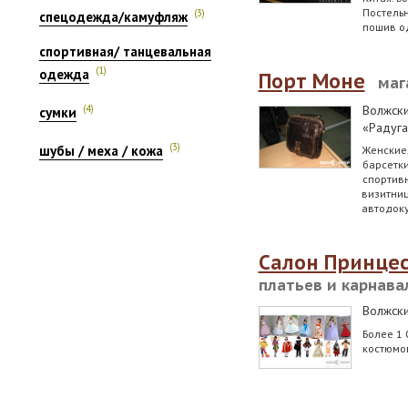
Постель
(3)
спецодежда/камуфляж
пошив о
спортивная/ танцевальная
(1)
одежда
Порт Моне
маг
(4)
Волжск
сумки
«Радуга
(3)
шубы / меха / кожа
Женские,
барсетки
спортивн
визитниц
автодок
Салон Принце
платьев и карнав
Волжск
Более 1 
костюмо