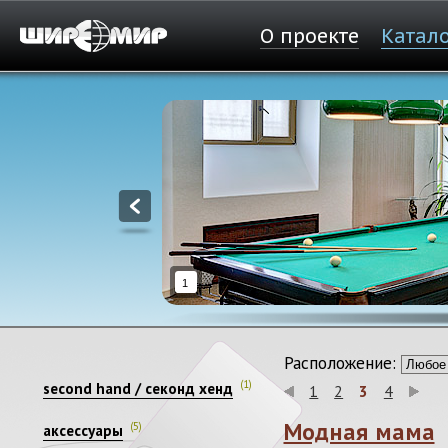
О проекте
Катал
1
Расположение:
(1)
second hand / секонд хенд
1
2
3
4
Модная мама
(5)
аксессуары