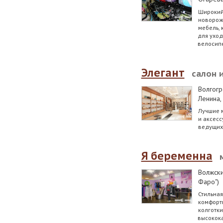
Широкий
новорож
мебель, 
для уход
велосипе
Элегант
салон 
Волгогр
Ленина,
Лучшие 
и аксесс
ведущих
Я беременна
Волжск
Фаро")
Стильная
комфорт
колготки
высокока