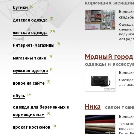
кормящих женщин
(7)
бутики
Волжск
свадьбы
(9)
детская одежда
Одежда,
специал
(11)
женская одежда
подушки
для род
(8)
интернет-магазины
Модный город
(3)
магазины ткани
одежды и аксессу
(8)
мужская одежда
Волжск
Одежда 
(5)
новое на сайте
доставк
(3)
обувь
Ника
салон ткан
одежда для беременных и
(4)
кормящих мам
Волжск
Ткани ак
(1)
прокат костюмов
поставки
Китая. Б