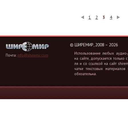
1
2
3
4
©
ШИРЕМИР, 2008 – 2026
Ис­поль­зо­ва­ние любых аудио-, 
Почта:
info@shiremir.com
на сайте, до­пус­ка­ет­ся толь­ко с
ля и со ссыл­кой на сайт shiremi
чат­ке тек­сто­вых ма­те­ри­а­лов
обя­за­тель­на.