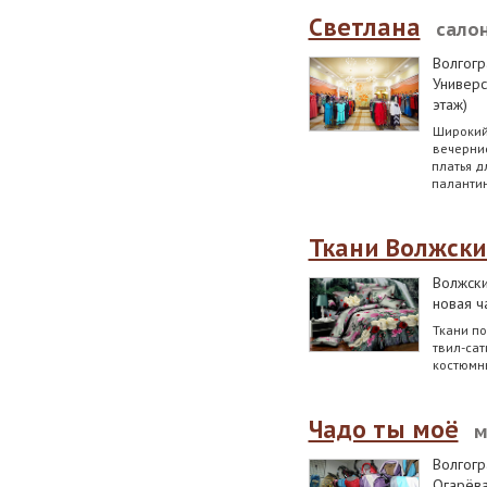
Светлана
сало
Волгогр
Универс
этаж)
Широкий
вечерние
платья д
палантин
Ткани Волжск
Волжск
новая ча
Ткани по
твил-сат
костюмны
Чадо ты моё
м
Волгогр
Огарёва