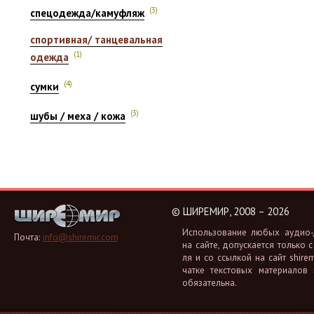
(3)
спецодежда/камуфляж
спортивная/ танцевальная
(1)
одежда
(4)
сумки
(3)
шубы / меха / кожа
©
ШИРЕМИР, 2008 – 2026
Ис­поль­зо­ва­ние любых аудио-, 
Почта:
info@shiremir.com
на сайте, до­пус­ка­ет­ся толь­ко с
ля и со ссыл­кой на сайт shiremi
чат­ке тек­сто­вых ма­те­ри­а­лов
обя­за­тель­на.