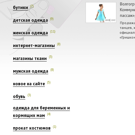
Волгогр
(7)
бутики
Коммуни
пассаж»,
(9)
детская одежда
Продажа
танцев, 
(11)
официал
женская одежда
«Гришко»
(8)
интернет-магазины
(3)
магазины ткани
(8)
мужская одежда
(5)
новое на сайте
(3)
обувь
одежда для беременных и
(4)
кормящих мам
(1)
прокат костюмов