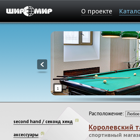
О проекте
Катал
1
Расположение:
(1)
second hand / секонд хенд
Королевский т
(5)
аксессуары
спортивный магази