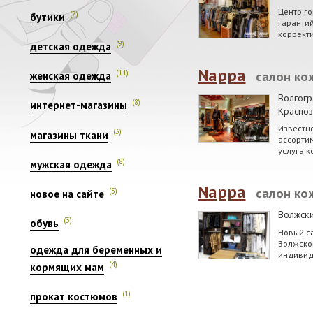
Центр го
(7)
бутики
гарантий
коррект
(9)
детская одежда
Nappa
(11)
салон ко
женская одежда
Волгогр
(8)
интернет-магазины
Красноз
Известн
(3)
магазины ткани
ассортим
услуга к
(8)
мужская одежда
Nappa
(5)
салон ко
новое на сайте
Волжск
(3)
обувь
Новый са
Волжском
одежда для беременных и
индивид
(4)
кормящих мам
(1)
прокат костюмов