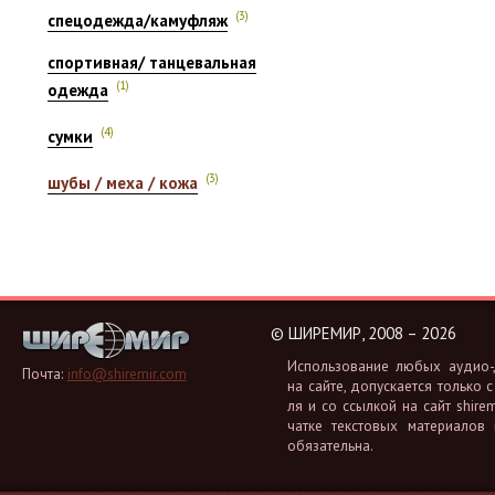
(3)
спецодежда/камуфляж
спортивная/ танцевальная
(1)
одежда
(4)
сумки
(3)
шубы / меха / кожа
©
ШИРЕМИР, 2008 – 2026
Ис­поль­зо­ва­ние любых аудио-, 
Почта:
info@shiremir.com
на сайте, до­пус­ка­ет­ся толь­ко с
ля и со ссыл­кой на сайт shiremi
чат­ке тек­сто­вых ма­те­ри­а­лов
обя­за­тель­на.