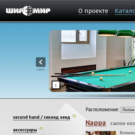
О проекте
Катал
1
Расположение:
(1)
second hand / секонд хенд
Nappa
салон ко
(5)
аксессуары
Волжск