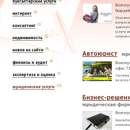
бухгалтерские услуги
Волгогр
Гвардей
(1)
интернет
Оказани
вопросам
(1)
консалтинг
адвокат
услуги 
сопрово
(1)
недвижимость
(9)
новое на сайте
Автоюрист
юр
(6)
финансы и аудит
Волгогр
офис 7
(1)
экспертиза и оценка
Система
во всех 
(22)
юридические услуги
Бизнес-решен
юридическая фир
Волгогр
Бухгалте
изменен