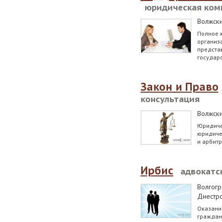
юридическая ком
Волжск
Полное 
организа
представ
государ
Закон и Право
консультация
Волжск
Юридиче
юридиче
и арбит
Ирбис
адвокатс
Волгогр
Днестро
Оказани
граждан