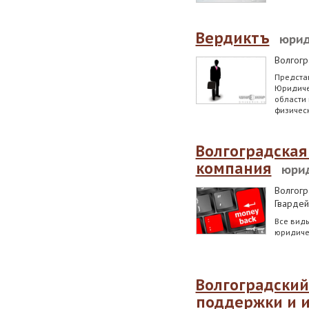
Вердиктъ
юрид
Волгог
Представ
Юридичес
области
физичес
Волгоградска
компания
юри
Волгогр
Гвардей
Все вид
юридиче
Волгоградский
поддержки и 