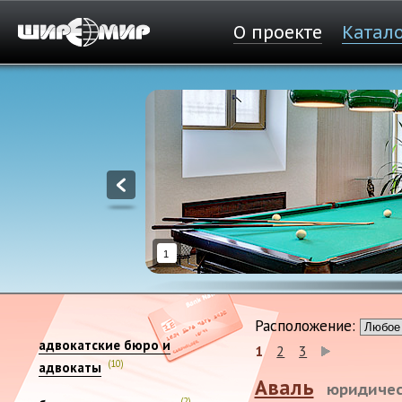
О проекте
Катал
1
Расположение:
адвокатские бюро и
1
2
3
(10)
адвокаты
Аваль
юридичес
(2)