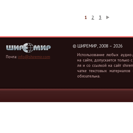
1
2
3
©
ШИРЕМИР, 2008 – 2026
Ис­поль­зо­ва­ние любых аудио-, 
Почта:
info@shiremir.com
на сайте, до­пус­ка­ет­ся толь­ко с
ля и со ссыл­кой на сайт shiremi
чат­ке тек­сто­вых ма­те­ри­а­лов
обя­за­тель­на.