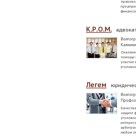
правово
предпри
финансов
К.Р.О.М.
адвока
Волгогр
Калинин
Оказани
помощи 
участие 
уголовно
Легем
юридичес
Волгогр
Профсо
Качеств
защите 
уголовн
интересо
арбитра
любом эт