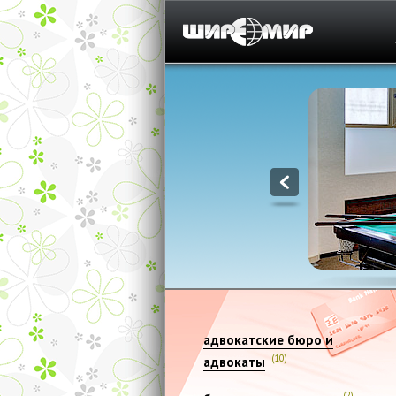
1
адвокатские бюро и
(10)
адвокаты
(2)