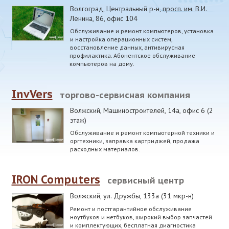
Волгоград, Центральный р-н
,
просп. им. В.И.
Ленина, 86, офис 104
Обслуживание и ремонт компьютеров, установка
и настройка операционных систем,
восстановление данных, антивирусная
профилактика. Абонентское обслуживание
компьютеров на дому.
InvVers
торгово-сервисная компания
Волжский
,
Машиностроителей, 14а, офис 6 (2
этаж)
Обслуживание и ремонт компьютерной техники и
оргтехники, заправка картриджей, продажа
расходных материалов.
IRON Computers
сервисный центр
Волжский
,
ул. Дружбы, 133а (31 мкр-н)
Ремонт и постгарантийное обслуживание
ноутбуков и нетбуков, широкий выбор запчастей
и комплектующих, бесплатная диагностика